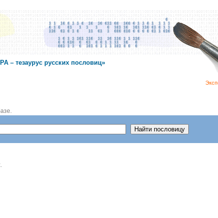
А – тезаурус русских пословиц»
Эксп
азе.
.