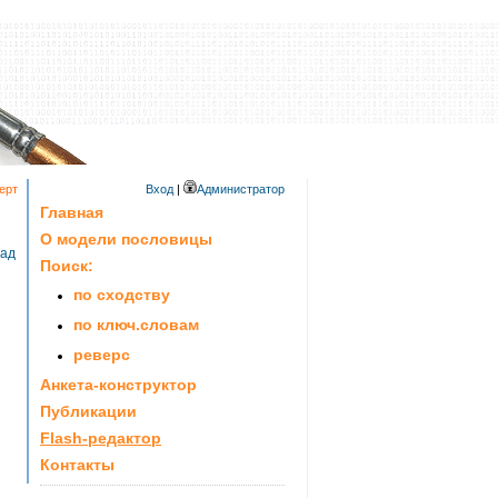
ерт
Вход
|
Администратор
Главная
О модели пословицы
зад
Поиск:
по сходству
по ключ.словам
реверс
Анкета-конструктор
Публикации
Flash-редактор
Контакты