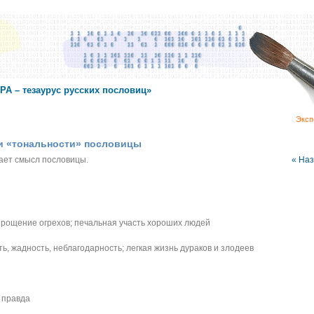
А – тезаурус русских пословиц»
Эксп
 и «тональности» пословицы
жает смысл пословицы.
« На
, прощение огрехов; печальная участь хороших людей
ть, жадность, неблагодарность; легкая жизнь дураков и злодеев
я правда