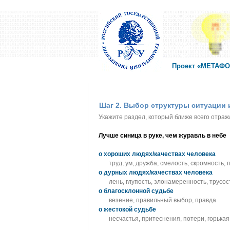
Проект «МЕТАФОР
Шаг 2. Выбор структуры ситуации
Укажите раздел, который ближе всего отра
Лучше синица в руке, чем журавль в небе
о хороших людях/качествах человека
труд, ум, дружба, смелость, скромность
о дурных людях/качествах человека
лень, глупость, злонамеренность, трусос
о благосклонной судьбе
везение, правильный выбор, правда
о жестокой судьбе
несчастья, притеснения, потери, горька