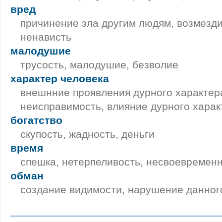
вред
причинение зла другим людям, возмезди
ненависть
малодушие
трусость, малодушие, безволие
характер человека
внешнние проявления дурного характера
неисправимость, влияние дурного харак
богатство
скупость, жадность, деньги
время
спешка, нетерпеливость, несвоевремен
обман
создание видимости, нарушение данног