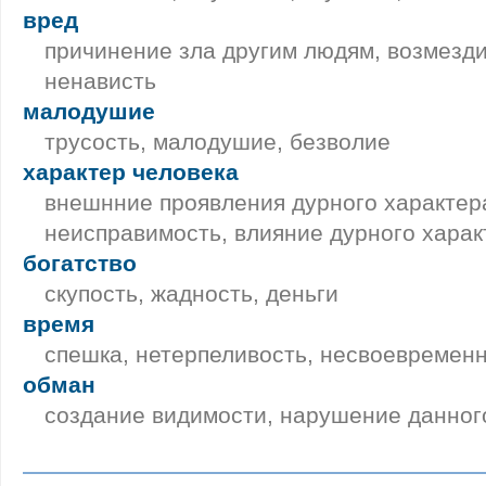
вред
причинение зла другим людям, возмезди
ненависть
малодушие
трусость, малодушие, безволие
характер человека
внешнние проявления дурного характера
неисправимость, влияние дурного харак
богатство
скупость, жадность, деньги
время
спешка, нетерпеливость, несвоевремен
обман
создание видимости, нарушение данног