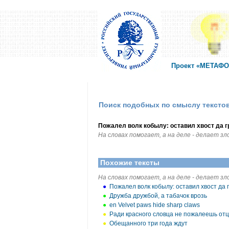
Проект «МЕТАФОР
Поиск подобных по смыслу тексто
Пожалел волк кобылу: оставил хвост да г
На словах помогает, а на деле - делает зло
Похожие тексты
На словах помогает, а на деле - делает зло
●
Пожалел волк кобылу: оставил хвост да 
●
Дружба дружбой, а табачок врозь
●
en Velvet paws hide sharp claws
●
Ради красного словца не пожалеешь от
●
Обещанного три года ждут