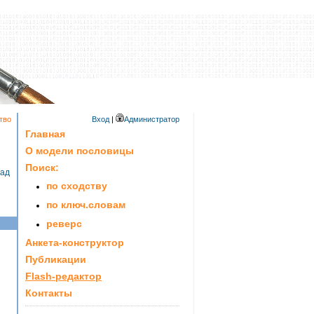
тво
Вход
|
Администратор
Главная
О модели пословицы
Поиск:
зад
по сходству
по ключ.словам
реверс
Анкета-конструктор
Публикации
Flash-редактор
Контакты