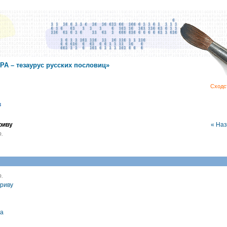
А – тезаурус русских пословиц»
Сходс
в
риву
« На
.
.
гриву
ца