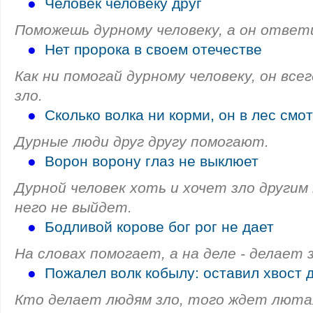
●
Человек человеку друг
Поможешь дурному человеку, а он ответ
●
Нет пророка в своем отечестве
Как ни помогай дурному человеку, он вс
зло.
●
Сколько волка ни корми, он в лес смо
Дурные люди друг другу помогают.
●
Ворон ворону глаз не выклюет
Дурной человек хоть и хочет зло другим 
него не выйдет.
●
Бодливой корове бог рог не дает
На словах помогает, а на деле - делает з
●
Пожалел волк кобылу: оставил хвост д
Кто делает людям зло, того ждет лютая