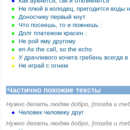
●
Как аукнется, так и откликнется
●
Не плюй в колодец, пригодится воды 
●
Доносчику первый кнут
●
Что посеешь, то и пожнешь :
●
Долг платежом красен :
●
Не рой яму другому
●
en As the call, so the echo
●
У драчливого кочета гребень всегда в
●
Не играй с огнем
Частично похожие тексты
Нужно делать людям добро, [тогда и теб
●
Человек человеку друг
Нужно делать людям добро, [тогда и теб