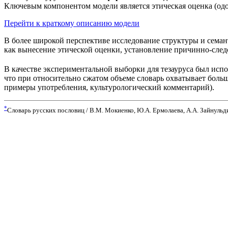
Ключевым компонентом модели является этическая оценка (од
Перейти к краткому описанию модели
В более широкой перспективе исследование структуры и семан
как вынесение этической оценки, установление причинно-следс
В качестве экспериментальной выборки для тезауруса был исп
что при относительно сжатом объеме словарь охватывает больш
примеры употребления, культурологический комментарий).
*
Словарь русских пословиц / В.М. Мокиенко, Ю.А. Ермолаева, А.А. Зайнульди