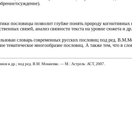
обрение/осуждение).
тики пословицы позволит глубже понять природу когнитивных п
твенных связей, анализ связности текста на уровне сюжета и др
ользован словарь современных русских пословиц под ред. В.М.
ое тематическое многообразие пословиц. А также тем, что в сл
нов и др.; под ред. В.М. Мокиенко. — М.: Астрель: АСТ, 2007.