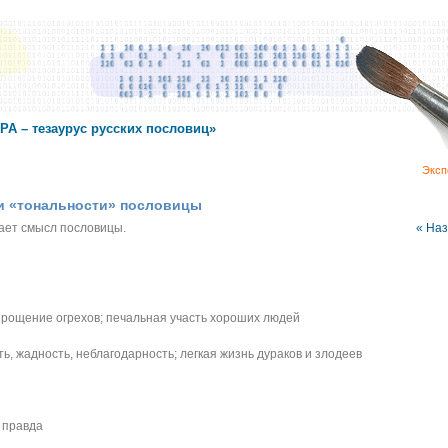
А – тезаурус русских пословиц»
Эксп
 и «тональности» пословицы
жает смысл пословицы.
« На
, прощение огрехов; печальная участь хороших людей
ть, жадность, неблагодарность; легкая жизнь дураков и злодеев
я правда