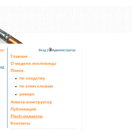
ерт
Вход
|
Администратор
Главная
О модели пословицы
зад
Поиск:
по сходству
по ключ.словам
реверс
Анкета-конструктор
Публикации
Flash-редактор
Контакты