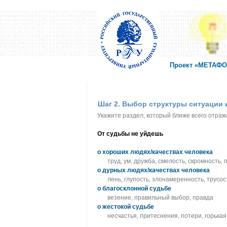
Проект «МЕТАФОР
Шаг 2. Выбор структуры ситуации
Укажите раздел, который ближе всего отра
От судьбы не уйдешь
о хороших людях/качествах человека
труд, ум, дружба, смелость, скромность
о дурных людях/качествах человека
лень, глупость, злонамеренность, трусос
о благосклонной судьбе
везение, правильный выбор, правда
о жестокой судьбе
несчастья, притеснения, потери, горька