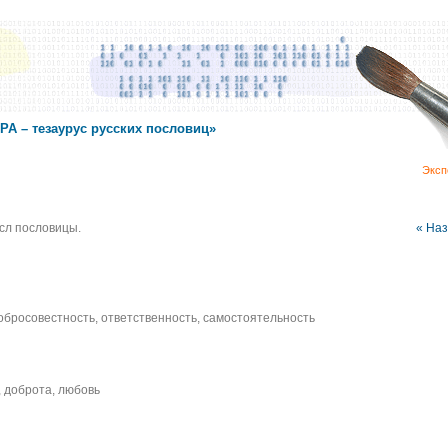
А – тезаурус русских пословиц»
Эксп
сл пословицы.
« На
добросовестность, ответственность, самостоятельность
, доброта, любовь