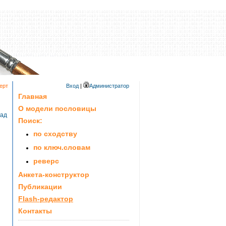
ерт
Вход
|
Администратор
Главная
О модели пословицы
зад
Поиск:
по сходству
по ключ.словам
реверс
Анкета-конструктор
Публикации
Flash-редактор
Контакты