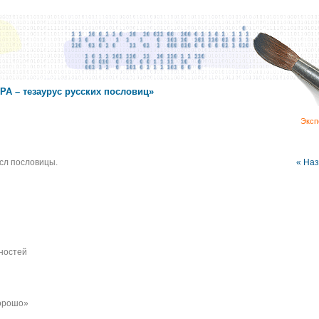
А – тезаурус русских пословиц»
Эксп
сл пословицы.
« На
ностей
хорошо»