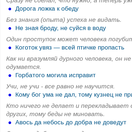
Сразу не сделал, что нужно, а теперь у
●
Дорога ложка к обеду
Без знания (опыта) успеха не видать.
●
Не зная броду, не суйся в воду
Один проступок может человека погуби
●
Коготок увяз — всей птичке пропасть
Как ни вразумляй дурного человека, он н
одумается.
●
Горбатого могила исправит
Учи, не учи - все равно не научится.
●
Кому бог ума не дал, тому кузнец не пр
Кто ничего не делает и перекладывает
других, тому беды не миновать.
●
Авось да небось до добра не доведут