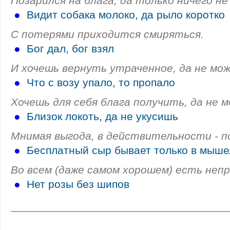
Позарился на блага, да только ничего не
●
Видит собака молоко, да рыло коротко
С потерями приходится смиряться.
●
Бог дал, бог взял
И хочешь вернуть утраченное, да не мо
●
Что с возу упало, то пропало
Хочешь для себя блага получить, да не 
●
Близок локоть, да не укусишь
Мнимая выгода, в действительности - п
●
Бесплатный сыр бывает только в мыше
Во всем (даже самом хорошем) есть неп
●
Нет розы без шипов