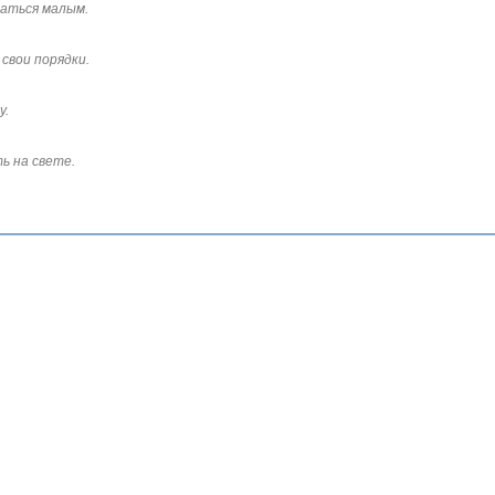
аться малым.
свои порядки.
у.
ь на свете.