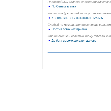
Недостойный человек должен довольствов
●
По Сеньке шапка
Кто в силе (у власти), тот устанавливает 
●
Кто платит, тот и заказывает музыку
Слабый не может противостоять сильном
●
Против лома нет приема
Кто не обличен властью, тому тяжело жит
●
До бога высоко, до царя далеко