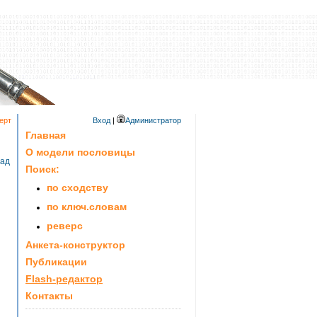
ерт
Вход
|
Администратор
Главная
О модели пословицы
зад
Поиск:
по сходству
по ключ.словам
реверс
Анкета-конструктор
Публикации
Flash-редактор
Контакты