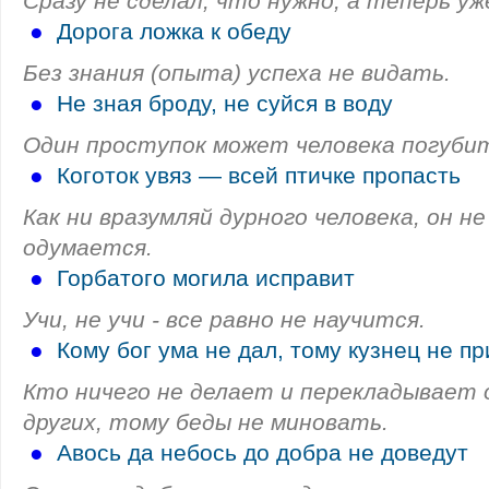
Сразу не сделал, что нужно, а теперь у
●
Дорога ложка к обеду
Без знания (опыта) успеха не видать.
●
Не зная броду, не суйся в воду
Один проступок может человека погуби
●
Коготок увяз — всей птичке пропасть
Как ни вразумляй дурного человека, он н
одумается.
●
Горбатого могила исправит
Учи, не учи - все равно не научится.
●
Кому бог ума не дал, тому кузнец не пр
Кто ничего не делает и перекладывает
других, тому беды не миновать.
●
Авось да небось до добра не доведут