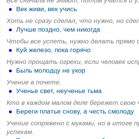
Все сначала не знают, потом учатся и 
●
Век живи, век учись
Хоть не сразу сделал, что нужно, но сде
●
Лучше поздно, чем никогда
Чтобы все успеть, нужно делать прямо с
●
Куй железо, пока горячо
Нужно прощать огрехи, если человек исп
●
Быль молодцу не укор
Учение в почете.
●
Ученье свет, неученье тьма
Кто в каждом малом деле бережет свою 
●
Береги платье снову, а честь смолоду
Учение сопряжено с муками, но в итоге 
успехам.