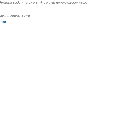
лать вид, что их нет), с ними нужно смиряться.
м
ери и страдания.
овке