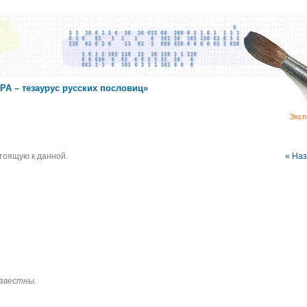
А – тезаурус русских пословиц»
Эксп
стоящую к данной.
« На
известны.