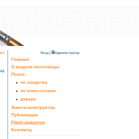
ерт
Вход
|
Администратор
Главная
О модели пословицы
зад
Поиск:
по сходству
по ключ.словам
реверс
Анкета-конструктор
Публикации
Flash-редактор
Контакты