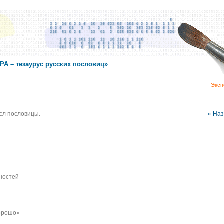
А – тезаурус русских пословиц»
Эксп
сл пословицы.
« На
ностей
хорошо»