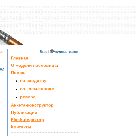
ерт
Вход
|
Администратор
Главная
О модели пословицы
зад
Поиск:
по сходству
по ключ.словам
реверс
Анкета-конструктор
Публикации
Flash-редактор
Контакты