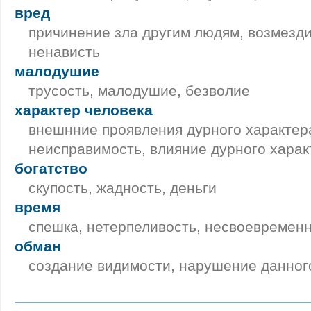
вред
причинение зла другим людям, возмезди
ненависть
малодушие
трусость, малодушие, безволие
характер человека
внешнние проявления дурного характера
неисправимость, влияние дурного харак
богатство
скупость, жадность, деньги
время
спешка, нетерпеливость, несвоевремен
обман
создание видимости, нарушение данног