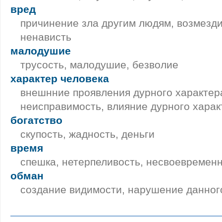
вред
причинение зла другим людям, возмезди
ненависть
малодушие
трусость, малодушие, безволие
характер человека
внешнние проявления дурного характера
неисправимость, влияние дурного харак
богатство
скупость, жадность, деньги
время
спешка, нетерпеливость, несвоевремен
обман
создание видимости, нарушение данног