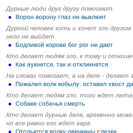
Дурные люди друг другу помогают.
●
Ворон ворону глаз не выклюет
Дурной человек хоть и хочет зло другим 
него не выйдет.
●
Бодливой корове бог рог не дает
Кто делает людям зло, к тому и отнош
●
Как аукнется, так и откликнется
На словах помогает, а на деле - делает з
●
Пожалел волк кобылу: оставил хвост да
Кто делает людям зло, того ждет лютая
●
Собаке собачья смерть
Кто делает дурные дела, временно може
но все равно его ждет кара.
●
Отольются волку овечкины слезки