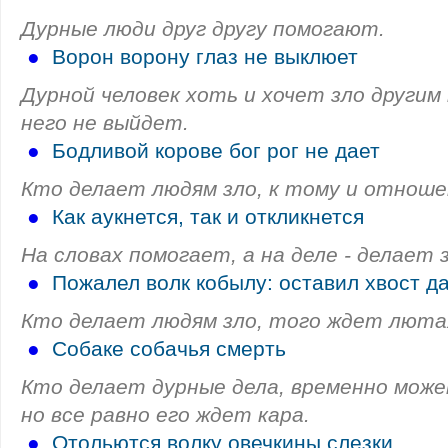
Дурные люди друг другу помогают.
●
Ворон ворону глаз не выклюет
Дурной человек хоть и хочет зло другим 
него не выйдет.
●
Бодливой корове бог рог не дает
Кто делает людям зло, к тому и отнош
●
Как аукнется, так и откликнется
На словах помогает, а на деле - делает з
●
Пожалел волк кобылу: оставил хвост да
Кто делает людям зло, того ждет лютая
●
Собаке собачья смерть
Кто делает дурные дела, временно може
но все равно его ждет кара.
●
Отольются волку овечкины слезки