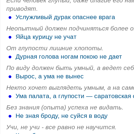
Если человек глупый, даже благие его на
приводят.
●
Услужливый дурак опаснее врага
Неопытный должен подчиняться более 
●
Яйца курицу не учат
От глупости лишние хлопоты.
●
Дурная голова ногам покою не дает
По виду должен быть умный, а ведет себ
●
Вырос, а ума не вынес
Некто хочет выглядеть умным, а на само
●
Ума палата, а глупости — саратовская 
Без знания (опыта) успеха не видать.
●
Не зная броду, не суйся в воду
Учи, не учи - все равно не научится.