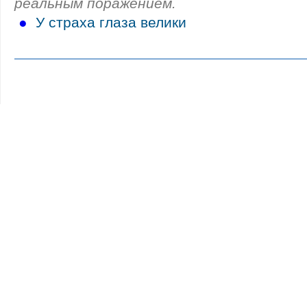
реальным поражением.
●
У страха глаза велики