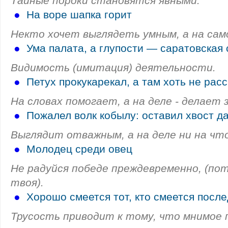
Тайные пороки становятся явными.
●
На воре шапка горит
Некто хочет выглядеть умным, а на само
●
Ума палата, а глупости — саратовская 
Видимость (имитация) деятельности.
●
Петух прокукарекал, а там хоть не рас
На словах помогает, а на деле - делает з
●
Пожалел волк кобылу: оставил хвост да
Выглядит отважным, а на деле ни на что
●
Молодец среди овец
Не радуйся победе преждевременно, (по
твоя).
●
Хорошо смеется тот, кто смеется посл
Трусость приводит к тому, что мнимое